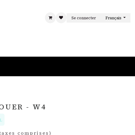
Se connecter
Français
S
LA MAISON
CONTACT
OUER - W4
L
taxes comprises)