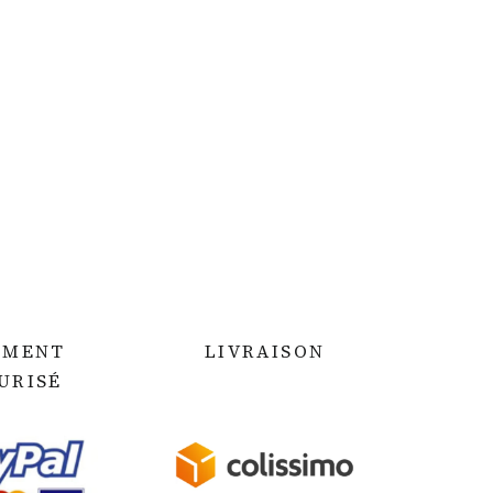
EMENT
LIVRAISON
URIS
É