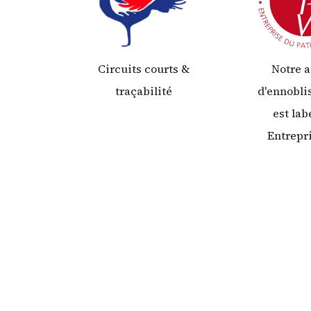
Circuits courts &
Notre a
traçabilité
d'ennobl
est lab
Entrepr
Patrimoin