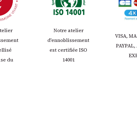
telier
Notre atelier
VISA, M
issement
d'ennoblissement
PAYPAL,
ellisé
est certifiée ISO
EX
ise du
14001
e Vivant