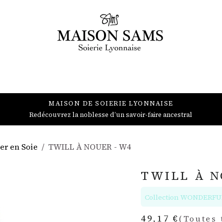
BIJOUX
ACCESSOIRES
DÉCORATION
PROFESSIONNEL
MAISON DE SOIERIE LYONNAISE
Redécouvrez la noblesse d’un savoir-faire ancestral
er en Soie
TWILL À NOUER - W4
TWILL À N
Collection WONDERFU
49,17
€
(Toutes 