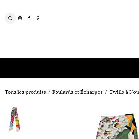
Se rendre au contenu
FOULARDS ET ÉCHARPES
Tous les produits
Foulards et Écharpes
Twills à Nou