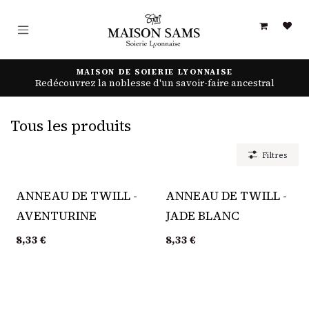
Se rendre au contenu
MAISON DE SOIERIE LYONNAISE
Redécouvrez la noblesse d'un savoir-faire ancestral
Tous les produits
Filtres
ANNEAU DE TWILL -
ANNEAU DE TWILL -
AVENTURINE
JADE BLANC
8,33
€
8,33
€