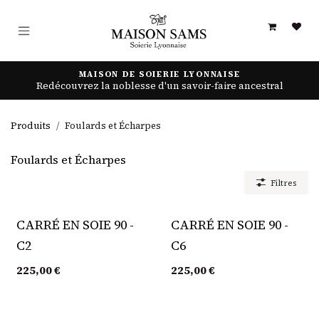
Se rendre au contenu
MAISON DE SOIERIE LYONNAISE
Redécouvrez la noblesse d'un savoir-faire ancestral
Produits
Foulards et Écharpes
Foulards et Écharpes
Filtres
CARRÉ EN SOIE 90 -
CARRÉ EN SOIE 90 -
C2
C6
225,00
€
225,00
€