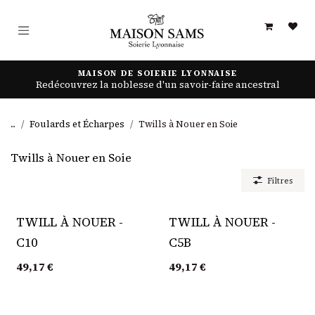
Se rendre au contenu
MAISON DE SOIERIE LYONNAISE
Redécouvrez la noblesse d'un savoir-faire ancestral
...
Foulards et Écharpes
Twills à Nouer en Soie
Twills à Nouer en Soie
Filtres
TWILL À NOUER -
TWILL À NOUER -
C10
C5B
49,17
€
49,17
€