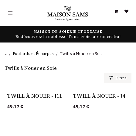
Se rendre au contenu
MAISON DE SOIERIE LYONNAISE
Redécouvrez la noblesse d'un savoir-faire ancestral
...
Foulards et Écharpes
Twills à Nouer en Soie
Twills à Nouer en Soie
Filtres
TWILL À NOUER - J11
TWILL À NOUER - J4
49,17
€
49,17
€