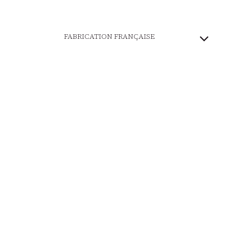
FABRICATION FRANÇAISE
PATRIMOINE VIVANT
MARQUE ENGAGÉE
PAIEMENT SÉCURISÉ
LIVRAISON