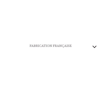
FABRICATION FRANÇAISE
PATRIMOINE VIVANT
MARQUE ENGAGÉE
PAIEMENT SÉCURISÉ