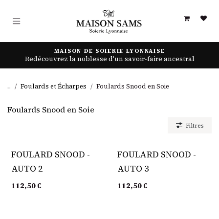
Se rendre au contenu
MAISON DE SOIERIE LYONNAISE
Redécouvrez la noblesse d'un savoir-faire ancestral
...
Foulards et Écharpes
Foulards Snood en Soie
Foulards Snood en Soie
Filtres
FOULARD SNOOD -
FOULARD SNOOD -
AUTO 2
AUTO 3
112,50
€
112,50
€