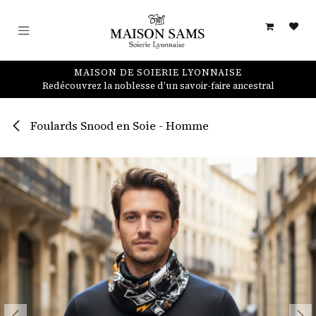
Se rendre au contenu
MAISON DE SOIERIE LYONNAISE
Redécouvrez la noblesse d’un savoir-faire ancestral
Foulards Snood en Soie - Homme