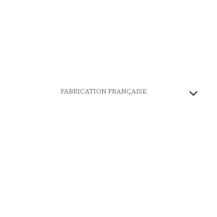
FABRICATION FRANÇAISE
PATRIMOINE VIVANT
MARQUE ENGAGÉE
PAIEMENT SÉCURISÉ