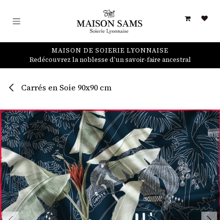
Se rendre au contenu
MAISON DE SOIERIE LYONNAISE
Redécouvrez la noblesse d’un savoir-faire ancestral
Carrés en Soie 90x90 cm