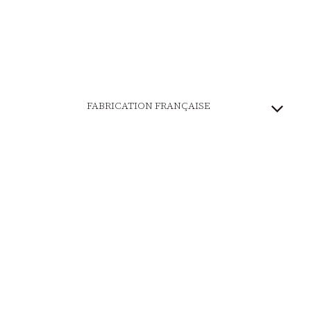
FABRICATION FRANÇAISE
PATRIMOINE VIVANT
MARQUE ENGAGÉE
PAIEMENT SÉCURISÉ
LIVRAISON