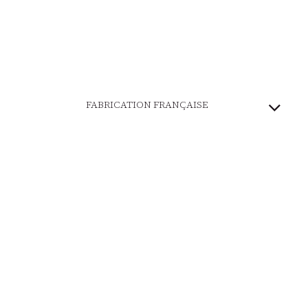
FABRICATION FRANÇAISE
PATRIMOINE VIVANT
MARQUE ENGAGÉE
PAIEMENT SÉCURISÉ
LIVRAISON