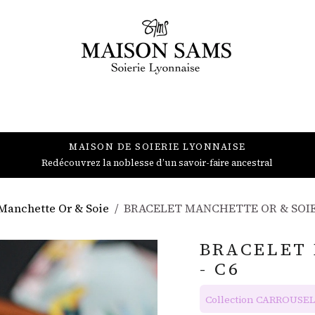
JEWELRY
ACCESSORIES
DECORATION
PROFESSIONALS
MAISON DE SOIERIE LYONNAISE
Redécouvrez la noblesse d’un savoir-faire ancestral
 Manchette Or & Soie
BRACELET MANCHETTE OR & SOIE 
BRACELET 
- C6
Collection CARROUSEL