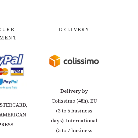
CURE
DELIVERY
YMEN
T
Delivery by
Colissimo (48h). EU
ASTERCARD,
(3 to 5 business
 AMERICAN
days). International
PRESS
(5 to 7 business