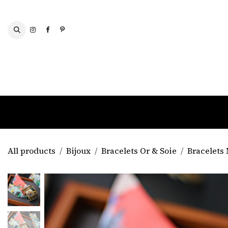
Skip to Content
SCARVES AND SHAWLS
All products
Bijoux
Bracelets Or & Soie
Bracelets