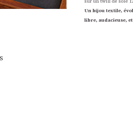
sur un twill de soie
Un bijou textile, évo
libre, audacieuse, et
S