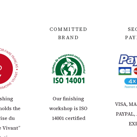
COMMITTED
SE
BRAND
PA
ishing
Our finishing
VISA, M
holds the
workshop is ISO
PAYPAL,
ise du
14001 certified
EX
 Vivant”