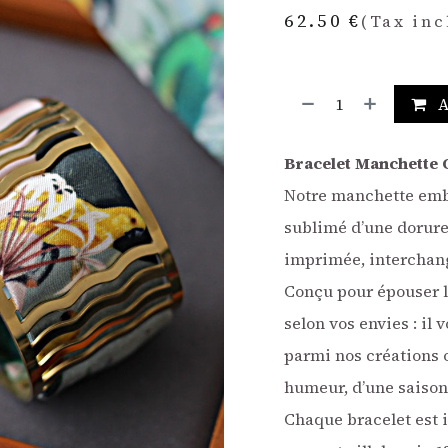
62.50
€
(Tax inc
A
Bracelet Manchette 
Notre manchette embl
sublimé d’une dorure 
imprimée, interchange
Conçu pour épouser l
selon vos envies : il
parmi nos créations o
humeur, d’une saison,
Chaque bracelet est 