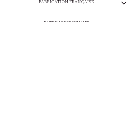
FABRICATION FRANÇAISE
PATRIMOINE VIVANT
MARQUE ENGAGÉE
PAIEMENT SÉCURISÉ
LIVRAISON