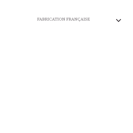
FABRICATION FRANÇAISE
PATRIMOINE VIVANT
MARQUE ENGAGÉE
PAIEMENT SÉCURISÉ
LIVRAISON