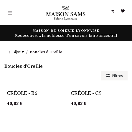
Se rendre au contenu
MAISON DE SOIERIE LYONNAISE
Redécouvrez la noblesse d'un savoir-faire ancestral
...
Bijoux
Boucles d'Oreille
Boucles d'Oreille
Filtres
CRÉOLE - B6
CRÉOLE - C9
40,83
€
40,83
€