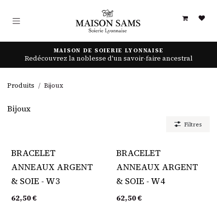
Se rendre au contenu
MAISON DE SOIERIE LYONNAISE
Redécouvrez la noblesse d'un savoir-faire ancestral
Produits
Bijoux
Bijoux
Filtres
BRACELET
BRACELET
ANNEAUX ARGENT
ANNEAUX ARGENT
& SOIE - W3
& SOIE - W4
62,50
€
62,50
€