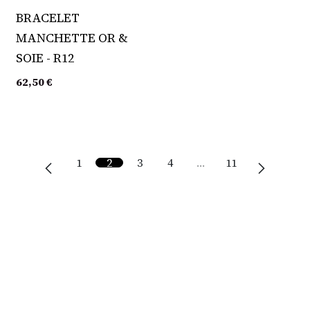
BRACELET
MANCHETTE OR &
SOIE - R12
62,50
€
1
2
3
4
…
11