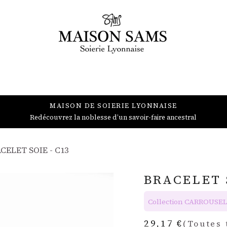
BIJOUX
ACCESSOIRES
DÉCORATION
PROFESSIONNEL
MAISON DE SOIERIE LYONNAISE
Redécouvrez la noblesse d’un savoir-faire ancestral
CELET SOIE - C13
BRACELET 
Collection CARROUSEL
29,17
€
(Toutes 