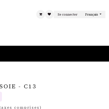
Se connecter
Français
S
LA MAISON
CONTACT
SOIE - C13
taxes comprises)