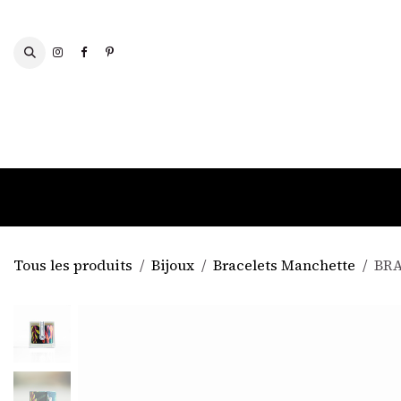
Se rendre au contenu
FOULARDS ET ÉCHARPES
Tous les produits
Bijoux
Bracelets Manchette
BRA