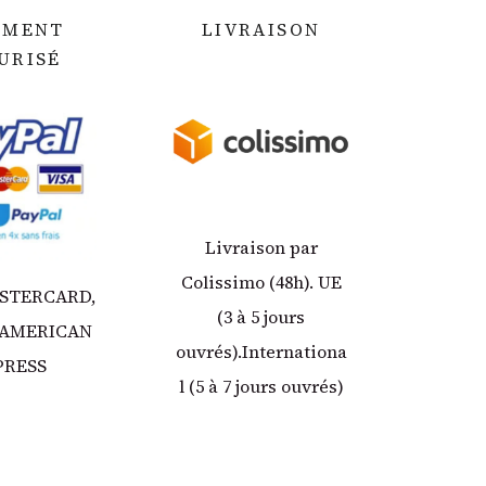
EMENT
LIVRAISON
URIS
É
Livraison par
Colissimo (48h). UE
ASTERCARD,
(3 à 5 jours
 AMERICAN
ouvrés).Internationa
PRESS
l (5 à 7 jours ouvrés)