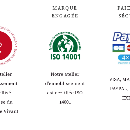
MARQUE
PAI
ENGAGÉE
SÉC
telier
Notre atelier
VISA, M
issement
d'ennoblissement
PAYPAL,
ellisé
est certifiée ISO
EX
ise du
14001
e Vivant