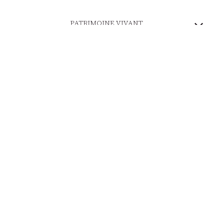
PATRIMOINE VIVANT
MARQUE ENGAGÉE
PAIEMENT SÉCURISÉ
LIVRAISON