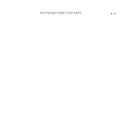
PATRIMOINE VIVANT
MARQUE ENGAGÉE
PAIEMENT SÉCURISÉ
LIVRAISON