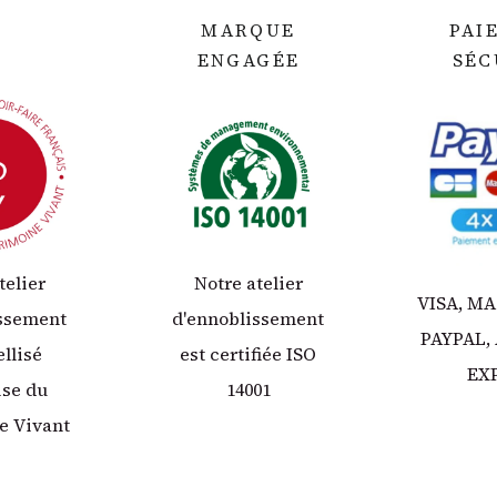
MARQUE
PAI
ENGAGÉE
SÉC
telier
Notre atelier
VISA, M
issement
d'ennoblissement
PAYPAL,
ellisé
est certifiée ISO
EX
ise du
14001
e Vivant