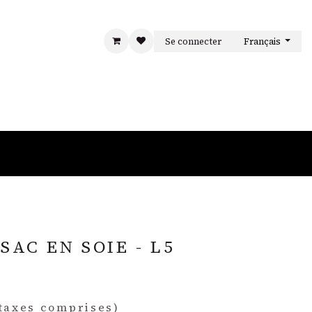
Se connecter
Français
S
LA MAISON
CONTACT
SAC EN SOIE - L5
taxes comprises)