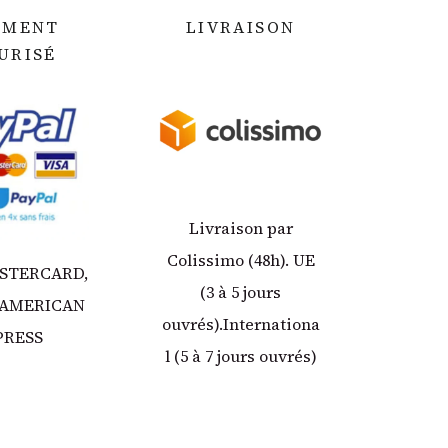
EMENT
LIVRAISON
URIS
É
Livraison par
Colissimo (48h). UE
ASTERCARD,
(3 à 5 jours
 AMERICAN
ouvrés).Internationa
PRESS
l (5 à 7 jours ouvrés)