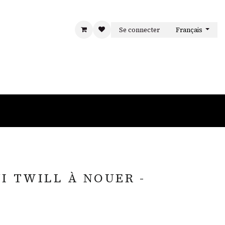
Se connecter
Français
S
LA MAISON
CONTACT
I TWILL À NOUER -