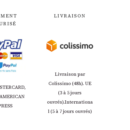
EMENT
LIVRAISON
URIS
É
Livraison par
Colissimo (48h). UE
ASTERCARD,
(3 à 5 jours
 AMERICAN
ouvrés).Internationa
PRESS
l (5 à 7 jours ouvrés)