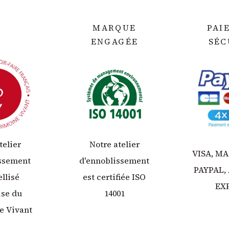
MARQUE
PAI
ENGAGÉE
SÉC
telier
Notre atelier
VISA, M
issement
d'ennoblissement
PAYPAL,
ellisé
est certifiée ISO
EX
ise du
14001
e Vivant