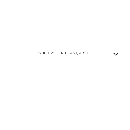
FABRICATION FRANÇAISE
PATRIMOINE VIVANT
MARQUE ENGAGÉE
PAIEMENT SÉCURISÉ