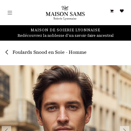
Skip to Content
MAISON DE SOIERIE LYONNAISE
Redécouvrez la noblesse d’un savoir-faire ancestral
Foulards Snood en Soie - Homme