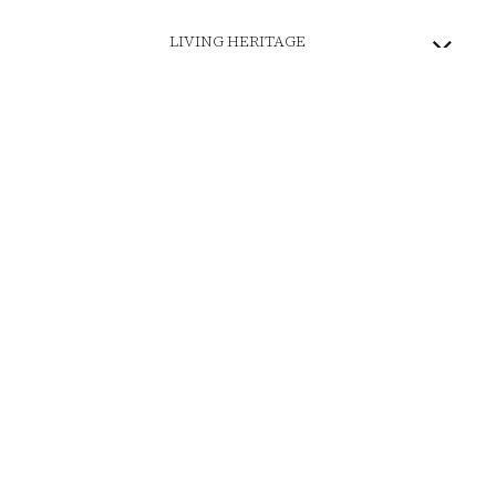
LIVING HERITAGE
COMMITTED BRAND
SECURE PAYMENT
DELIVERY