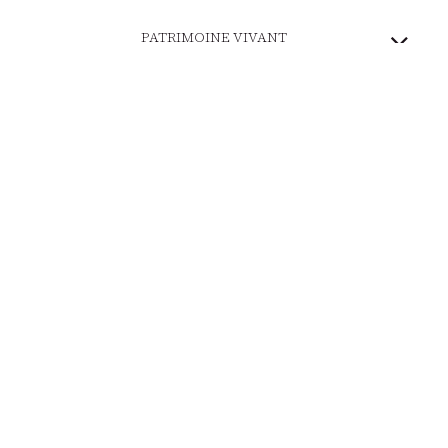
PATRIMOINE VIVANT
MARQUE ENGAGÉE
PAIEMENT SÉCURISÉ
LIVRAISON